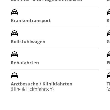
Krankentransport
K
Rollstuhlwagen
G
Rehafahrten
E
Arztbesuche / Klinikfahrten
T
(Hin- & Heimfahrten)
(